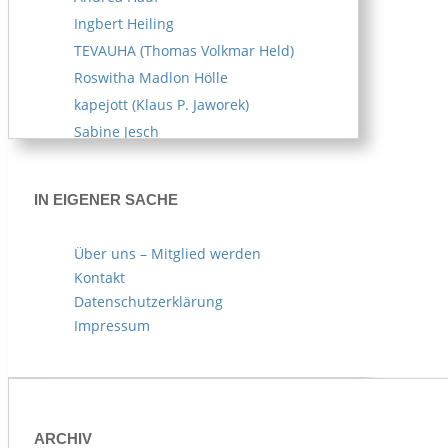
Ingbert Heiling
TEVAUHA (Thomas Volkmar Held)
Roswitha Madlon Hölle
kapejott (Klaus P. Jaworek)
Sabine Jesch
Reiner U. Kämpfe
Melitta Kipp
IN EIGENER SACHE
Susanne Klemm
Kerstin Knappe
Über uns – Mitglied werden
Norbert Köhl
Kontakt
AKOE (Arife Körblein)
Datenschutzerklärung
Norbert Köster
Impressum
Norbert Korn
Hans Kuhn
Gabriele Leberl
Norbert Mager
ARCHIV