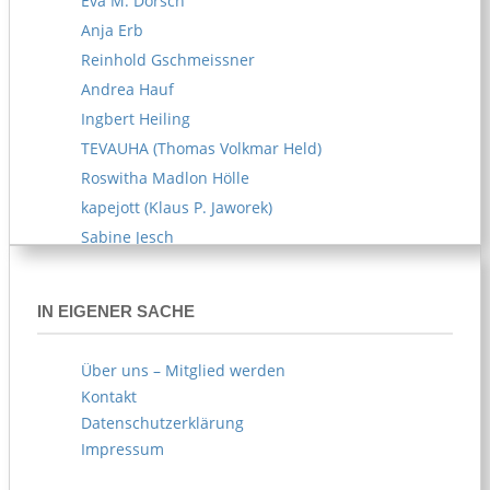
Eva M. Dorsch
Anja Erb
Reinhold Gschmeissner
Andrea Hauf
Ingbert Heiling
TEVAUHA (Thomas Volkmar Held)
Roswitha Madlon Hölle
kapejott (Klaus P. Jaworek)
Sabine Jesch
Reiner U. Kämpfe
Melitta Kipp
IN EIGENER SACHE
Susanne Klemm
Kerstin Knappe
Über uns – Mitglied werden
Norbert Köhl
Kontakt
AKOE (Arife Körblein)
Datenschutzerklärung
Norbert Köster
Impressum
Norbert Korn