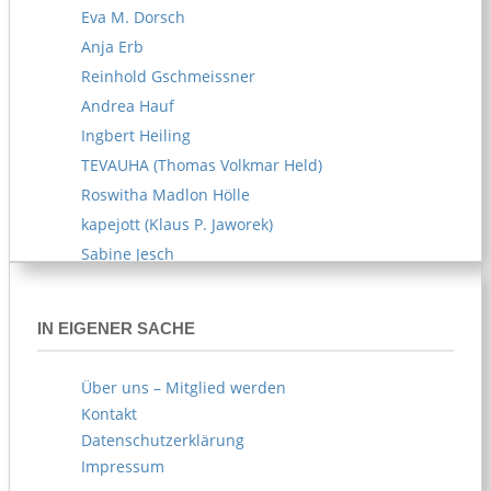
Eva M. Dorsch
Anja Erb
Reinhold Gschmeissner
Andrea Hauf
Ingbert Heiling
TEVAUHA (Thomas Volkmar Held)
Roswitha Madlon Hölle
kapejott (Klaus P. Jaworek)
Sabine Jesch
Reiner U. Kämpfe
Melitta Kipp
IN EIGENER SACHE
Susanne Klemm
Kerstin Knappe
Über uns – Mitglied werden
Norbert Köhl
Kontakt
AKOE (Arife Körblein)
Datenschutzerklärung
Norbert Köster
Impressum
Norbert Korn