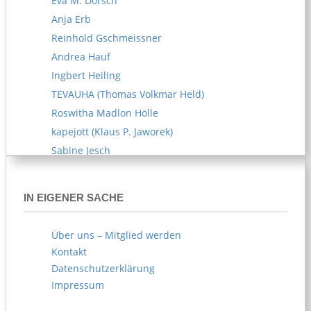
Eva M. Dorsch
Anja Erb
Reinhold Gschmeissner
Andrea Hauf
Ingbert Heiling
TEVAUHA (Thomas Volkmar Held)
Roswitha Madlon Hölle
kapejott (Klaus P. Jaworek)
Sabine Jesch
Reiner U. Kämpfe
Melitta Kipp
IN EIGENER SACHE
Susanne Klemm
Kerstin Knappe
Über uns – Mitglied werden
Norbert Köhl
Kontakt
AKOE (Arife Körblein)
Datenschutzerklärung
Norbert Köster
Impressum
Norbert Korn