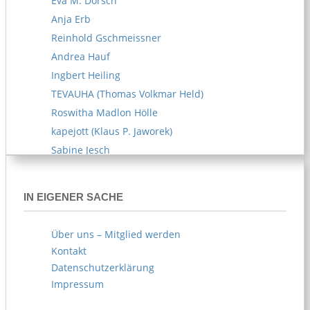
Eva M. Dorsch
Anja Erb
Reinhold Gschmeissner
Andrea Hauf
Ingbert Heiling
TEVAUHA (Thomas Volkmar Held)
Roswitha Madlon Hölle
kapejott (Klaus P. Jaworek)
Sabine Jesch
Reiner U. Kämpfe
Melitta Kipp
IN EIGENER SACHE
Susanne Klemm
Kerstin Knappe
Über uns – Mitglied werden
Norbert Köhl
Kontakt
AKOE (Arife Körblein)
Datenschutzerklärung
Norbert Köster
Impressum
Norbert Korn