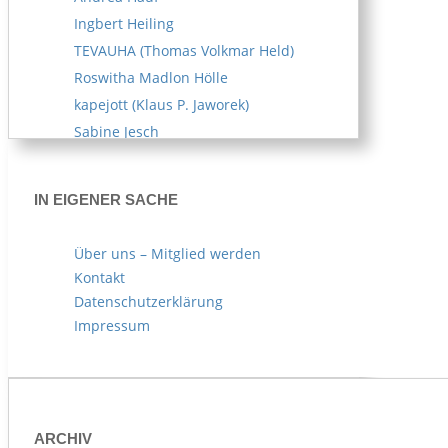
Ingbert Heiling
TEVAUHA (Thomas Volkmar Held)
Roswitha Madlon Hölle
kapejott (Klaus P. Jaworek)
Sabine Jesch
Reiner U. Kämpfe
Melitta Kipp
IN EIGENER SACHE
Susanne Klemm
Kerstin Knappe
Über uns – Mitglied werden
Norbert Köhl
Kontakt
AKOE (Arife Körblein)
Datenschutzerklärung
Norbert Köster
Impressum
Norbert Korn
Hans Kuhn
Gabriele Leberl
Norbert Mager
ARCHIV