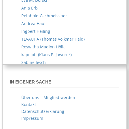
Eva M. Dorsch
Anja Erb
Reinhold Gschmeissner
Andrea Hauf
Ingbert Heiling
TEVAUHA (Thomas Volkmar Held)
Roswitha Madlon Hölle
kapejott (Klaus P. Jaworek)
Sabine Jesch
Reiner U. Kämpfe
Melitta Kipp
IN EIGENER SACHE
Susanne Klemm
Kerstin Knappe
Über uns – Mitglied werden
Norbert Köhl
Kontakt
AKOE (Arife Körblein)
Datenschutzerklärung
Norbert Köster
Impressum
Norbert Korn