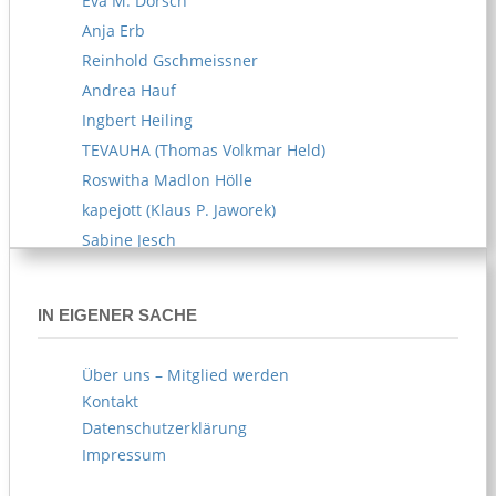
Eva M. Dorsch
Anja Erb
Reinhold Gschmeissner
Andrea Hauf
Ingbert Heiling
TEVAUHA (Thomas Volkmar Held)
Roswitha Madlon Hölle
kapejott (Klaus P. Jaworek)
Sabine Jesch
Reiner U. Kämpfe
Melitta Kipp
IN EIGENER SACHE
Susanne Klemm
Kerstin Knappe
Über uns – Mitglied werden
Norbert Köhl
Kontakt
AKOE (Arife Körblein)
Datenschutzerklärung
Norbert Köster
Impressum
Norbert Korn