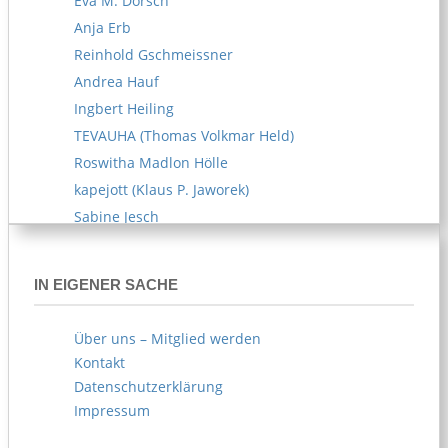
Eva M. Dorsch
Anja Erb
Reinhold Gschmeissner
Andrea Hauf
Ingbert Heiling
TEVAUHA (Thomas Volkmar Held)
Roswitha Madlon Hölle
kapejott (Klaus P. Jaworek)
Sabine Jesch
Reiner U. Kämpfe
Melitta Kipp
IN EIGENER SACHE
Susanne Klemm
Kerstin Knappe
Über uns – Mitglied werden
Norbert Köhl
Kontakt
AKOE (Arife Körblein)
Datenschutzerklärung
Norbert Köster
Impressum
Norbert Korn