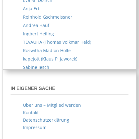
Eva M. Dorsch
Anja Erb
Reinhold Gschmeissner
Andrea Hauf
Ingbert Heiling
TEVAUHA (Thomas Volkmar Held)
Roswitha Madlon Hölle
kapejott (Klaus P. Jaworek)
Sabine Jesch
Reiner U. Kämpfe
Melitta Kipp
IN EIGENER SACHE
Susanne Klemm
Kerstin Knappe
Über uns – Mitglied werden
Norbert Köhl
Kontakt
AKOE (Arife Körblein)
Datenschutzerklärung
Norbert Köster
Impressum
Norbert Korn