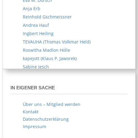
Eva M. Dorsch
Anja Erb
Reinhold Gschmeissner
Andrea Hauf
Ingbert Heiling
TEVAUHA (Thomas Volkmar Held)
Roswitha Madlon Hölle
kapejott (Klaus P. Jaworek)
Sabine Jesch
Reiner U. Kämpfe
Melitta Kipp
IN EIGENER SACHE
Susanne Klemm
Kerstin Knappe
Über uns – Mitglied werden
Norbert Köhl
Kontakt
AKOE (Arife Körblein)
Datenschutzerklärung
Norbert Köster
Impressum
Norbert Korn