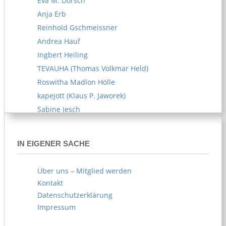
Eva M. Dorsch
Anja Erb
Reinhold Gschmeissner
Andrea Hauf
Ingbert Heiling
TEVAUHA (Thomas Volkmar Held)
Roswitha Madlon Hölle
kapejott (Klaus P. Jaworek)
Sabine Jesch
Reiner U. Kämpfe
Melitta Kipp
IN EIGENER SACHE
Susanne Klemm
Kerstin Knappe
Über uns – Mitglied werden
Norbert Köhl
Kontakt
AKOE (Arife Körblein)
Datenschutzerklärung
Norbert Köster
Impressum
Norbert Korn