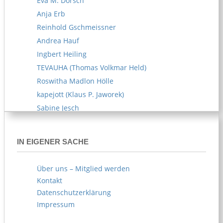
Eva M. Dorsch
Anja Erb
Reinhold Gschmeissner
Andrea Hauf
Ingbert Heiling
TEVAUHA (Thomas Volkmar Held)
Roswitha Madlon Hölle
kapejott (Klaus P. Jaworek)
Sabine Jesch
Reiner U. Kämpfe
Melitta Kipp
IN EIGENER SACHE
Susanne Klemm
Kerstin Knappe
Über uns – Mitglied werden
Norbert Köhl
Kontakt
AKOE (Arife Körblein)
Datenschutzerklärung
Norbert Köster
Impressum
Norbert Korn