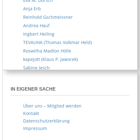
Eva M. Dorsch
Anja Erb
Reinhold Gschmeissner
Andrea Hauf
Ingbert Heiling
TEVAUHA (Thomas Volkmar Held)
Roswitha Madlon Hölle
kapejott (Klaus P. Jaworek)
Sabine Jesch
Reiner U. Kämpfe
Melitta Kipp
IN EIGENER SACHE
Susanne Klemm
Kerstin Knappe
Über uns – Mitglied werden
Norbert Köhl
Kontakt
AKOE (Arife Körblein)
Datenschutzerklärung
Norbert Köster
Impressum
Norbert Korn